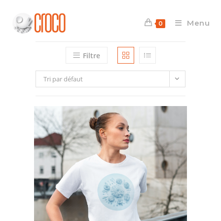
Skip
to
Menu
0
content
Filtre
Tri par défaut