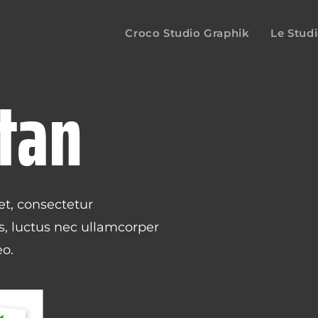
Croco Studio Graphik
Le Stud
tan
t, consectetur
lus, luctus nec ullamcorper
eo.