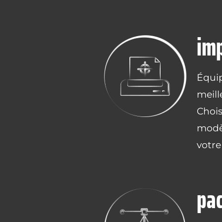
imp
Équip
meill
Chois
modèl
votre
pa