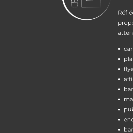
Réflé
propo
atten
car
pla
fly
aff
ban
mar
pub
enc
ban