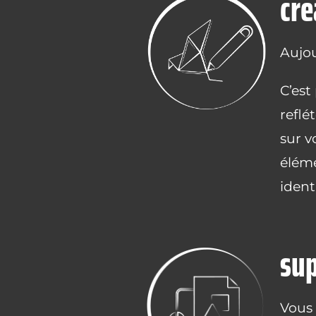
cré
Aujou
C’est
reflé
sur v
éléme
identi
su
Vous