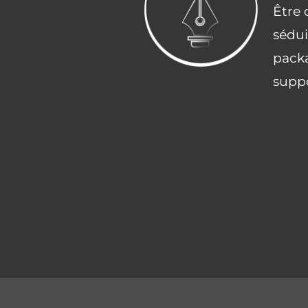
Être 
sédui
packa
suppo