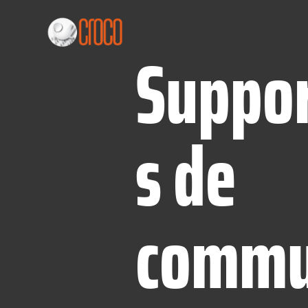
Suppo
s de
comm