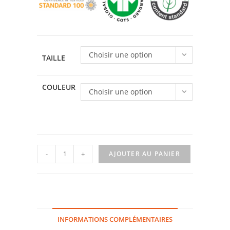
Choisir une option
TAILLE
COULEUR
Choisir une option
quantité
-
+
AJOUTER AU PANIER
de
T-
shirt
cheval
INFORMATIONS COMPLÉMENTAIRES