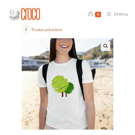
Skip
to
Menu
0
content
Produit précédent