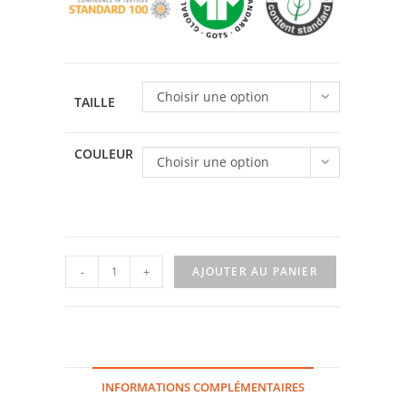
Choisir une option
TAILLE
COULEUR
Choisir une option
quantité
-
+
AJOUTER AU PANIER
de
T-
shirt
arbre
1
INFORMATIONS COMPLÉMENTAIRES
MACC