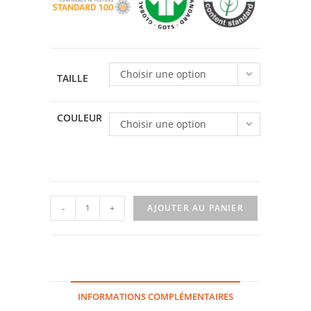
Choisir une option
TAILLE
COULEUR
Choisir une option
quantité
-
+
AJOUTER AU PANIER
de
T-
shirt
art
bleu
INFORMATIONS COMPLÉMENTAIRES