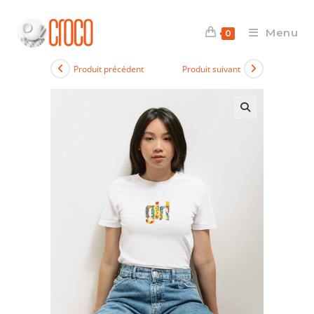
Skip
to
Menu
0
content
Produit précédent
Produit suivant