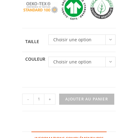
Choisir une option
TAILLE
COULEUR
Choisir une option
quantité
-
+
AJOUTER AU PANIER
de
T-
shirt
Girly
Hippie