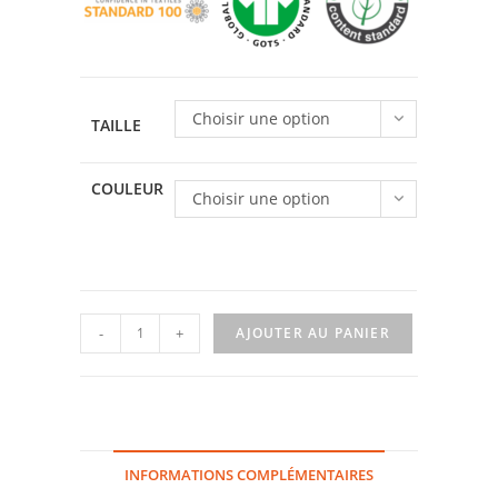
Choisir une option
TAILLE
COULEUR
Choisir une option
quantité
-
+
AJOUTER AU PANIER
de
T-
shirt
radis
INFORMATIONS COMPLÉMENTAIRES