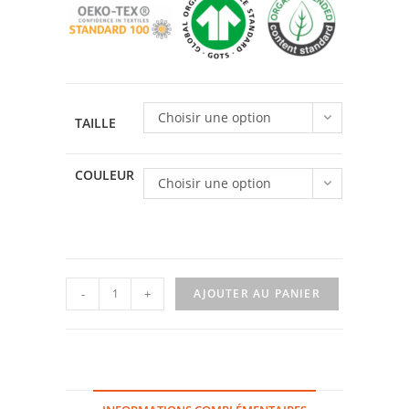
Choisir une option
TAILLE
COULEUR
Choisir une option
quantité
-
+
AJOUTER AU PANIER
de
T-
shirt
Celtic
Spirit