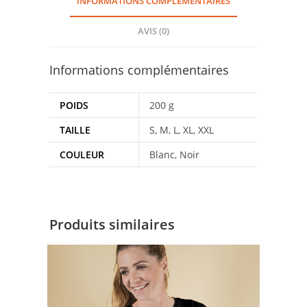
INFORMATIONS COMPLÉMENTAIRES
3
AVIS (0)
Informations complémentaires
POIDS
200 g
TAILLE
S, M, L, XL, XXL
COULEUR
Blanc, Noir
Produits similaires