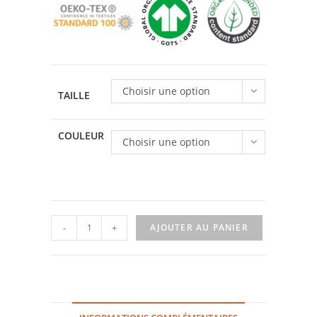
Choisir une option
TAILLE
COULEUR
Choisir une option
quantité
-
+
AJOUTER AU PANIER
de
T-
shirt
Vinyle