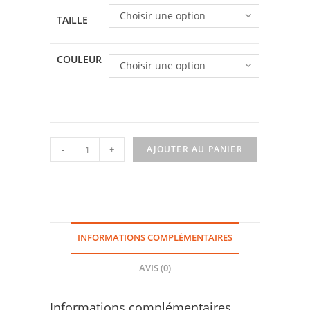
Choisir une option
TAILLE
COULEUR
Choisir une option
quantité
-
+
AJOUTER AU PANIER
de
T-
shirt
Basket
INFORMATIONS COMPLÉMENTAIRES
AVIS (0)
Informations complémentaires