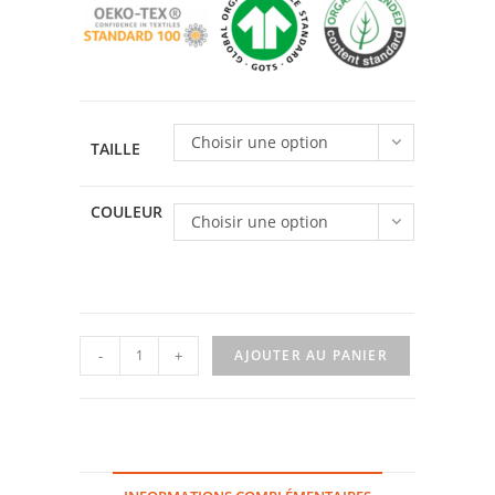
Choisir une option
TAILLE
COULEUR
Choisir une option
quantité
-
+
AJOUTER AU PANIER
de
T-
shirt
Fun
Fleurs