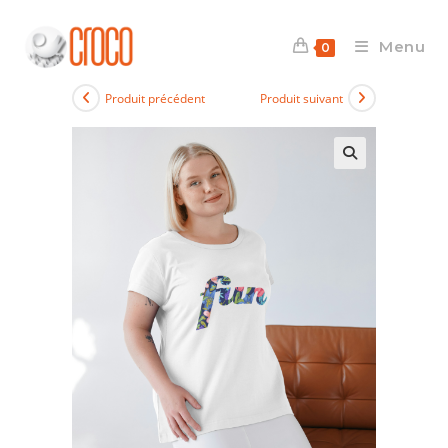
Skip
to
Menu
0
content
Produit précédent
Produit suivant