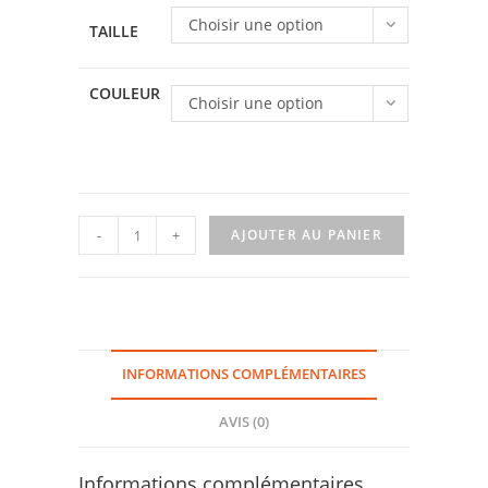
Choisir une option
TAILLE
COULEUR
Choisir une option
quantité
-
+
AJOUTER AU PANIER
de
T-
shirt
Graphik
6
INFORMATIONS COMPLÉMENTAIRES
AVIS (0)
Informations complémentaires