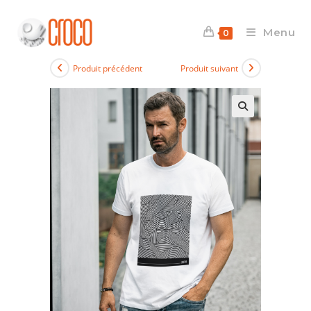
Skip
to
Menu
0
content
Produit précédent
Produit suivant